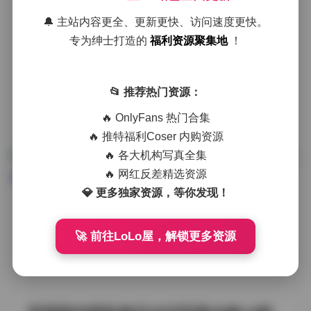
Cosplay图集下载
,
Cosplay套图下载
,
jk制服白丝袜小
🔔 主站内容更全、更新更快、访问速度更快。
仙女
,
丝袜的诱惑
,
丝袜美腿诱惑
,
切切celia
,
唯美清新美
专为绅士打造的
福利资源聚集地
！
少女图片
近年来，网络上总是涌现出许多写真创作者，其中切切
📂 推荐热门资源：
Celia以其独特的风格和高质量的出品吸引了大量关注。
她推出的这套写真合集不仅数量庞大（共49套），容量
🔥 OnlyFans 热门合集
更是达到了12GB，堪称写真爱好者的一场视觉盛宴。这
🔥 推特福利Coser 内购资源
篇文章将带您深入了解这组资源的特色，解析其背后的
创作理念，并分享下载体验和审美价值。 关于切切Celia
🔥 各大机构写真全集
写真合集 切切Celia在写真领域拥有稳定而忠实的粉丝群
🔥 网红反差精选资源
体，她的作品通常以“美女写真图集”著称。从清纯可爱到
💎 更多独家资源，等你发现！
成熟性感，每套作品都经过精心策划，从服装搭配到场
景选择，都力求呈现出一种独特的美感。她的写真不仅
停留在视觉享受上，还通过细腻的光影处理和造型设
🚀 前往LoLo屋，解锁更多资源
计，传达出人物内心的情感状态。这种“写真”风格的追
求，让她的作品在众多同类资源中脱颖而出，成为收藏
界的热门之选。 资源特点解析 数量与容量 合集共包含
49套作品，这在写真类资源中已经算得上规模庞大。每
套作品不仅数量多，而且每套内部的图片数量也相当可