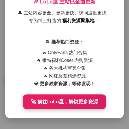
🎉 LoLo屋 主站已全面更新
2026年8月8日
weme
秀人专区
Cosplay图集下载
,
Cosplay套图下载
,
DJAWAPhoto
,
🔔 主站内容更全、更新更快、访问速度更快。
jk制服白丝袜小仙女
,
丝袜的诱惑
,
丝袜美腿诱惑
,
古韵古
专为绅士打造的
福利资源聚集地
！
风图
,
合集打包下载
,
唯美清新美少女图片
,
宅男丝袜控
,
整
套完整版图集下载
,
美女个人写真
,
美女制服丝袜美腿
,
美
女摄影作品福利
,
美女黑丝袜诱惑
📂 推荐热门资源：
在当下视觉内容爆炸的时代，如何快速获取高质量的写
🔥 OnlyFans 热门合集
真作品，成为许多摄影爱好者和内容创作者的关键需
🔥 推特福利Coser 内购资源
求。DJAWAPhoto凭借其专业的摄影技术与细腻的视觉
🔥 各大机构写真全集
捕捉，推出了一套规模宏大的写真合集，涵盖383套，文
件总量高达504GB，堪称一座完整的视觉宝库。 资源概
🔥 网红反差精选资源
览：从风格到主题的全覆盖 DJAWAPhoto的这份合集囊
💎 更多独家资源，等你发现！
括了多种摄影风格：从柔美的裸色调、梦幻的水彩滤
镜，到都市时尚的黑白剪影，甚至还有极具实验性的光
影拼贴。每套作品都以“人物+场景+情绪”为核心，呈现
🚀 前往LoLo屋，解锁更多资源
出多层次的叙事张力。无论你是想寻找灵感、进行后期
教学，还是需要素材做广告，都会在这504GB的海量图
片中找到适合的素材。 质量与分辨率：兼顾细与实用 在
下载之前，大家可能会担心文件体积与实际使用的平