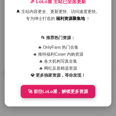
🎉 LoLo屋 主站已全面更新
2026年8月8日
weme
秀人专区
Cosplay图集下载
,
Cosplay套图下载
,
DJAWAPhoto
,
🔔 主站内容更全、更新更快、访问速度更快。
jk制服白丝袜小仙女
,
丝袜的诱惑
,
丝袜美腿诱惑
,
古韵古
专为绅士打造的
福利资源聚集地
！
风图
,
合集打包下载
,
唯美清新美少女图片
,
宅男丝袜控
,
整
套完整版图集下载
,
美女个人写真
,
美女制服丝袜美腿
,
美
女摄影作品福利
,
美女黑丝袜诱惑
📂 推荐热门资源：
在当下视觉内容爆炸的时代，如何快速获取高质量的写
🔥 OnlyFans 热门合集
真作品，成为许多摄影爱好者和内容创作者的关键需
🔥 推特福利Coser 内购资源
求。DJAWAPhoto凭借其专业的摄影技术与细腻的视觉
🔥 各大机构写真全集
捕捉，推出了一套规模宏大的写真合集，涵盖383套，文
件总量高达504GB，堪称一座完整的视觉宝库。 资源概
🔥 网红反差精选资源
览：从风格到主题的全覆盖 DJAWAPhoto的这份合集囊
💎 更多独家资源，等你发现！
括了多种摄影风格：从柔美的裸色调、梦幻的水彩滤
镜，到都市时尚的黑白剪影，甚至还有极具实验性的光
影拼贴。每套作品都以“人物+场景+情绪”为核心，呈现
🚀 前往LoLo屋，解锁更多资源
出多层次的叙事张力。无论你是想寻找灵感、进行后期
教学，还是需要素材做广告，都会在这504GB的海量图
片中找到适合的素材。 质量与分辨率：兼顾细与实用 在
下载之前，大家可能会担心文件体积与实际使用的平