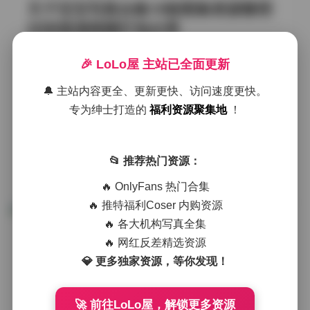
叉子宝宝写真合集19套图集资源整理
2GB高清美图打包分享
2026年8月6日
weme
国模系列
🎉 LoLo屋 主站已全面更新
Cosplay图集下载
,
Cosplay套图下载
,
jk制服白丝袜小
仙女
,
丝袜的诱惑
,
丝袜美腿诱惑
,
叉子宝宝
,
古韵古风图
,
🔔 主站内容更全、更新更快、访问速度更快。
唯美清新美少女图片
专为绅士打造的
福利资源聚集地
！
整理这套叉子宝宝的写真合集时，翻看了整整19套图
集，压缩包解压后足足2GB，确实算得上是一份诚意满
📂 推荐热门资源：
满的资源合集。对于习惯收藏高清写真的朋友来说，这
个体量刚好卡在“内容充实”又“不至于占满硬盘”的平衡点
🔥 OnlyFans 热门合集
上。 从最早的几套清新日系风，到后期逐渐尝试的复古
🔥 推特福利Coser 内购资源
胶片感、甚至带点赛博朋克调性的造型，能看出拍摄团
队在审美上的刻意推进。不是那种流水线式的换装凑
🔥 各大机构写真全集
数，每套大概80-120张左右，构图、光影、色调都有各
🔥 网红反差精选资源
自的主基调。比如第5套在旧楼梯间拍的那组，利用午后
💎 更多独家资源，等你发现！
斜射光在墙面投出窗棂影子，人物半侧身靠在剥落的墙
皮上，眼神没看镜头，却比直视更有故事感。再比如第
12套的霓虹灯夜景街拍，湿漉漉的柏油路反射招牌字，
🚀 前往LoLo屋，解锁更多资源
冷暖色温撞在脸侧，那种质感是后期滤镜很难模拟出来