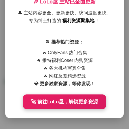
🎉 LoLo屋 主站已全面更新
2026年8月8日
weme
秀人专区
Cosplay图集下载
,
Cosplay套图下载
,
DJAWAPhoto
,
🔔 主站内容更全、更新更快、访问速度更快。
jk制服白丝袜小仙女
,
丝袜的诱惑
,
丝袜美腿诱惑
,
古韵古
专为绅士打造的
福利资源聚集地
！
风图
,
合集打包下载
,
唯美清新美少女图片
,
宅男丝袜控
,
整
套完整版图集下载
,
美女个人写真
,
美女制服丝袜美腿
,
美
女摄影作品福利
,
美女黑丝袜诱惑
📂 推荐热门资源：
在当下视觉内容爆炸的时代，如何快速获取高质量的写
🔥 OnlyFans 热门合集
真作品，成为许多摄影爱好者和内容创作者的关键需
🔥 推特福利Coser 内购资源
求。DJAWAPhoto凭借其专业的摄影技术与细腻的视觉
🔥 各大机构写真全集
捕捉，推出了一套规模宏大的写真合集，涵盖383套，文
件总量高达504GB，堪称一座完整的视觉宝库。 资源概
🔥 网红反差精选资源
览：从风格到主题的全覆盖 DJAWAPhoto的这份合集囊
💎 更多独家资源，等你发现！
括了多种摄影风格：从柔美的裸色调、梦幻的水彩滤
镜，到都市时尚的黑白剪影，甚至还有极具实验性的光
影拼贴。每套作品都以“人物+场景+情绪”为核心，呈现
🚀 前往LoLo屋，解锁更多资源
出多层次的叙事张力。无论你是想寻找灵感、进行后期
教学，还是需要素材做广告，都会在这504GB的海量图
片中找到适合的素材。 质量与分辨率：兼顾细与实用 在
下载之前，大家可能会担心文件体积与实际使用的平