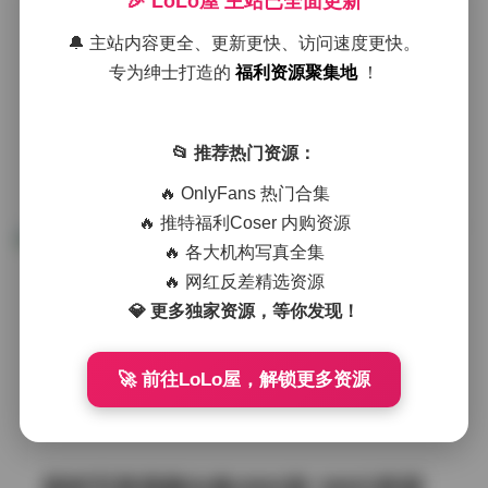
🎉 LoLo屋 主站已全面更新
国模素人私拍写真 4K高清套图 [344P]
过肩颈角度3°的调整就完成了从冷艳到温婉的气质转
换。这种精准的肢体控制能力，在1254张照片中保持着
🔔 主站内容更全、更新更快、访问速度更快。
2026年2月2日
weme
秀人专区
惊人的稳定性。 特别值得关注的是资源包内包含的3组
专为绅士打造的
福利资源聚集地
！
唯美
,
国模美女
概念创作。其中「水韵」主题的拍摄将成恩置于透明水
箱中，摄影师通过控制水流速度捕捉发丝飘散的瞬间，
作为长期跟踪人像创作的摄影师，这次解析的344P私拍
整套36张连拍作品完整呈现了动态到静态的视觉叙事。
作品完美展现了素人模特的独特魅力。整套写真的灯光
这类实验性创作占总量15%，极大拓展了传统写真的表
📂 推荐热门资源：
运用堪称教科书级别，主光以45度侧逆光勾勒面部轮
现维度。 从技术规格来看，6.1GB容量确保所有图片均
廓，辅光巧妙消除颈下阴影，使模特肌肤呈现通透的奶
以4000×6000像素以上的RAW格式保存。我在专业显示
🔥 OnlyFans 热门合集
油质感。 模特的气质把控令人印象深刻，介于少女与轻
器上放大至200%查看时，连睫毛末端的细绒都清晰可
🔥 推特福利Coser 内购资源
熟女之间的微妙状态被精准捕捉。微卷的栗色长发自然
辨。更难得的是资源包附带的拍摄花絮视频，完整记录
🔥 各大机构写真全集
垂落肩头，与米色针织衫形成温柔的色阶过渡。最惊艳
了光影调试、造型变更等78个幕后节点，这对摄影学习
的是第78张逆光特写，发丝在阳光下呈现琥珀色光晕，
者具有极高参考价值。 经过系统化分类的1254P资源
🔥 网红反差精选资源
配合模特自然咬唇的小动作，将素人特有的青涩感展现
中，日常街拍占40%，棚拍创作占35%，其余为特殊场
💎 更多独家资源，等你发现！
得淋漓尽致。 拍摄场景选择极具巧思，摒弃了常见的酒
景实验作品。每张图片都标注了准确的色温值（2800K-
店布景，转而选用日式原木风民宿。榻榻米上的和风坐
6500K区间）和服装品牌信息，这种专业级的资料整理
垫与亚麻窗帘形成天然反光板，使画面整体维持5500K
在同类资源中实属罕见。对于追求高质量视觉素材的创
🚀 前往LoLo屋，解锁更多资源
左右的舒适色温。第112-145张的浴衣系列尤为出彩，模
作者而言，这套成恩写真集无疑是值得珍藏的灵感宝
特跪坐时和服下摆形成的三角形构图，与背景推拉门的
库。
直线条构成几何美感。 4K画质优势在环境细节呈现上尤
为明显。可清晰看到第203张中窗棂投射的光影网格，以
丽柜写真视频合集2892套 380G资源
及模特耳畔绒毛被微风拂动的细微动态。这种超高分辨